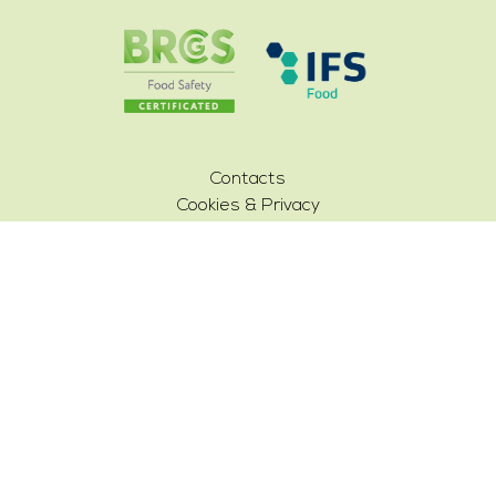
Contacts
Cookies & Privacy
Terms and Conditions
Catalogo PDF
Antica Valle D'Ofanto Sanferdinandese srl - Via
Trinitapoli, 7 - San Ferdinando di Puglia (BT) - Tel +39
0883625175 - p.iva 03111340711