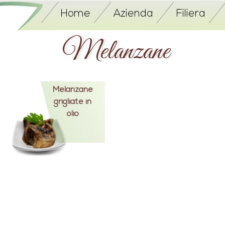
Home
Azienda
Filiera
Melanzane
Melanzane
grigliate in
olio