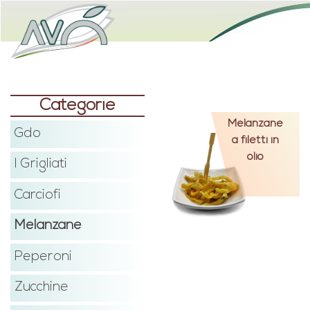
Categorie
Melanzane
Gdo
a filetti in
olio
I Grigliati
Carciofi
Melanzane
Peperoni
Zucchine