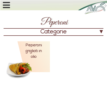
Peperoni
Categorie
Peperoni
grigliati in
olio