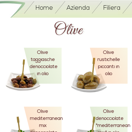
Home
Azienda
Filiera
Olive
Olive
Olive
taggiasche
rustichelle
denocciolate
piccanti in
in olio
olio
Olive
Olive
mediterranean
denocciolate
mix
"mediterranean