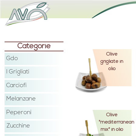
Categorie
Olive
Gdo
grigliate in
olio
I Grigliati
Carciofi
Melanzane
Peperoni
Olive
"mediterranean
Zucchine
mix" in olio