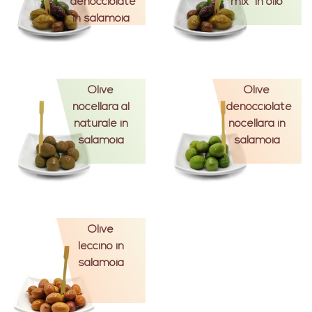
denocciolate
mix" in olio
in salamoia
Olive
Olive
nocellara al
denocciolate
naturale in
nocellara in
salamoia
salamoia
Olive
leccino in
salamoia