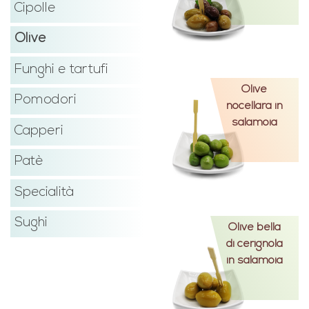
Cipolle
Olive
Funghi e tartufi
Olive
Pomodori
nocellara in
salamoia
Capperi
Patè
Specialità
Sughi
Olive bella
di cerignola
in salamoia