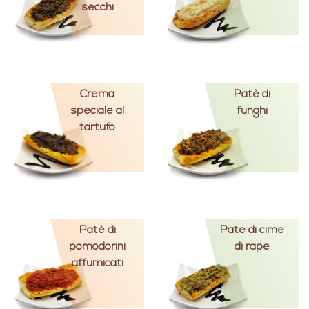
secchi
Crema
Patè di
speciale al
funghi
tartufo
Patè di
Paté di cime
pomodorini
di rape
affumicati