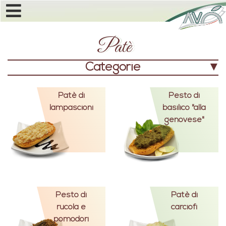
Patè
Categorie
Patè di
Pesto di
lampascioni
basilico "alla
genovese"
Pesto di
Patè di
rucola e
carciofi
pomodori